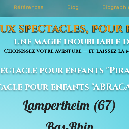
Références
Blog
Biographi
ux spectacles, pour
une magie inoubliable dé
issez votre aventure — et laissez la m
Spectacle pour enfants "Pira
ctacle pour enfants "ABRA
Lampertheim (67)
Bas-Rhin