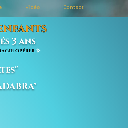
e
Vidéo
Contact
 enfants
s 3 ans
agie opérer
✨
tes"
CADABRA"