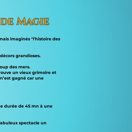
 de Magie
ais imaginés "l'histoire des
 décors grandioses.
 loup des mers.
rouve un vieux grimoire et
n n’est gagné car une
 une durée de 45 mn à une
 fabuleux spectacle un