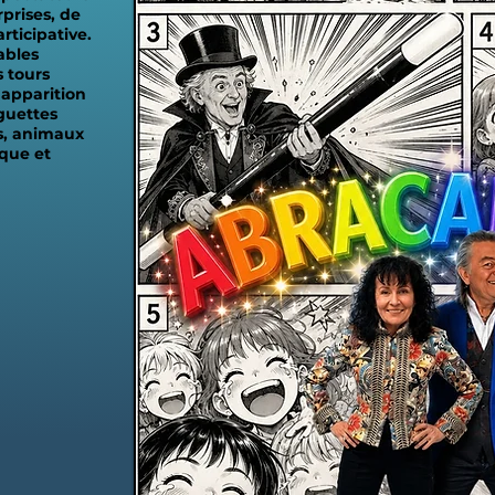
prises, de
rticipative.
ables
 tours
 apparition
guettes
s, animaux
que et