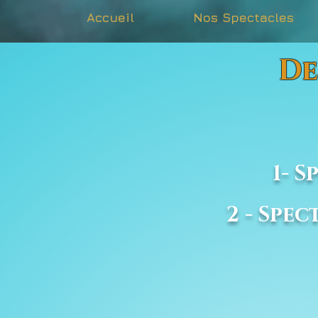
Accueil
Nos Spectacles
De
Chois
1- 
2 - Spe