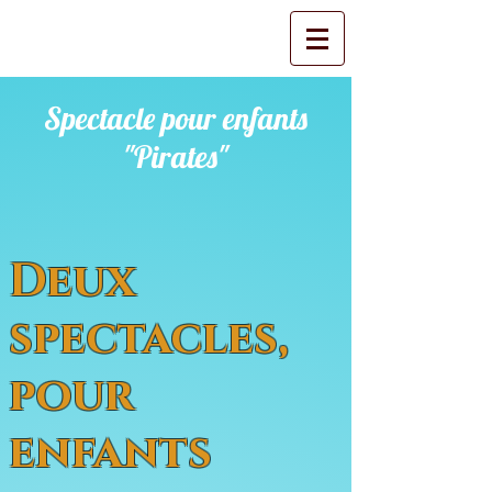
Spectacle pour enfants
"Pirates"
Deux
spectacles,
pour
enfants