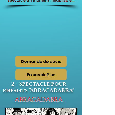
spectacle un moment inoubliable…
Demande de devis
En savoir Plus
2 - Spectacle pour
enfants "ABRACADABRA"
ABRACADABRA