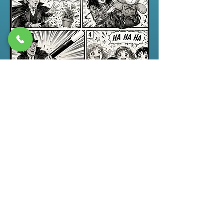
Spectacle jeune public
“ABRACADABRA”, un spectacle de
magie pour enfants drôle,