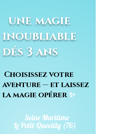
une magie
inoubliable
dés 3 ans
Choisissez votre
aventure — et laissez
la magie opérer
✨
Seine Maritime
Le Petit-Quevilly (76)