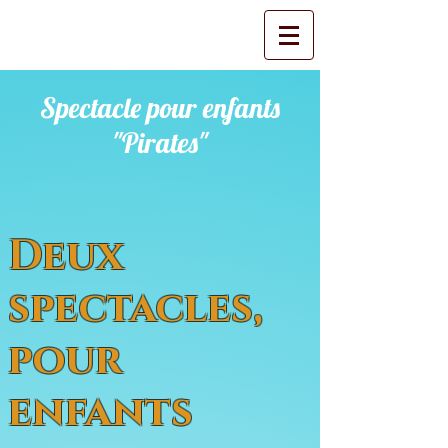
Spectacle pour enfants
"Pirates"
Deux
spectacles,
pour
enfants