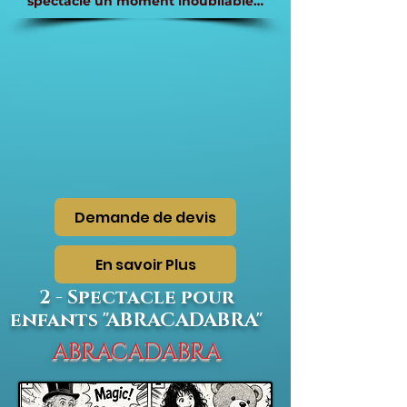
spectacle un moment inoubliable…
Demande de devis
En savoir Plus
2 - Spectacle pour
enfants "ABRACADABRA"
ABRACADABRA