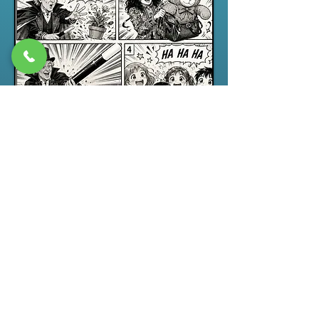
Spectacle jeune public
“ABRACADABRA”, un spectacle de
magie pour enfants drôle,