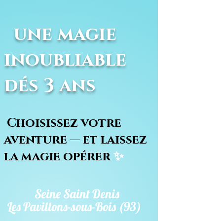
une magie
inoubliable
dés 3 ans
Choisissez votre
aventure — et laissez
la magie opérer
✨
Seine Saint Denis
Les Pavillons-sous-Bois (93)