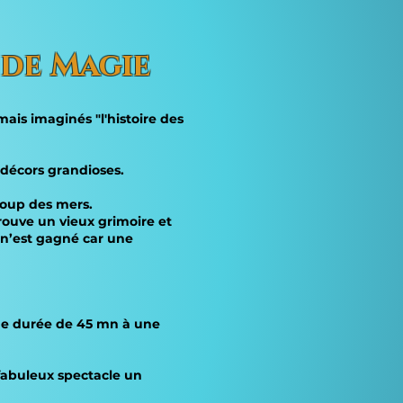
 de Magie
ais imaginés "l'histoire des
 décors grandioses.
 loup des mers.
rouve un vieux grimoire et
n n’est gagné car une
 une durée de 45 mn à une
 fabuleux spectacle un