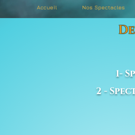
Accueil
Nos Spectacles
De
Chois
1- 
2 - Spe