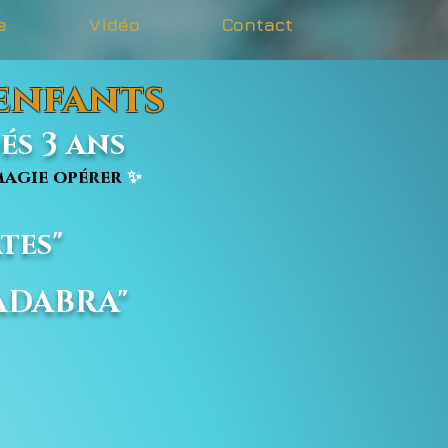
e
Vidéo
Contact
 enfants
s 3 ans
agie opérer
✨
tes"
CADABRA"