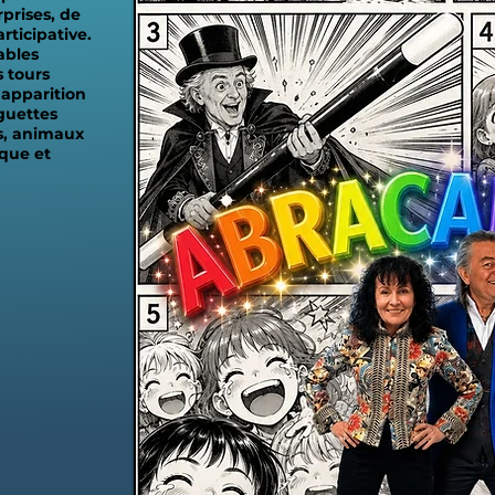
prises, de
rticipative.
ables
 tours
 apparition
guettes
s, animaux
que et