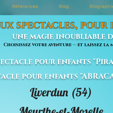
Références
Blog
Biographi
ux spectacles, pour
une magie inoubliable dé
issez votre aventure — et laissez la m
Spectacle pour enfants "Pira
ctacle pour enfants "ABRA
Liverdun (54)
Meurthe-et-Moselle