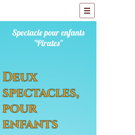
Spectacle pour enfants
"Pirates"
Deux
spectacles,
pour
enfants