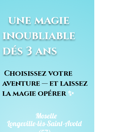
une magie
inoubliable
dés 3 ans
Choisissez votre
aventure — et laissez
la magie opérer
✨
Moselle
Longeville-lès-Saint-Avold