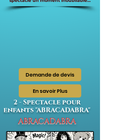
spectacle un moment inoubliable…
Demande de devis
En savoir Plus
2 - Spectacle pour
enfants "ABRACADABRA"
ABRACADABRA