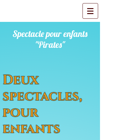
Spectacle pour enfants
"Pirates"
Deux
spectacles,
pour
enfants