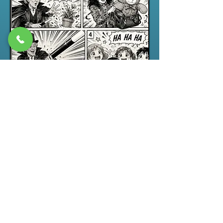
Spectacle jeune public
“ABRACADABRA”, un spectacle de
magie pour enfants drôle,