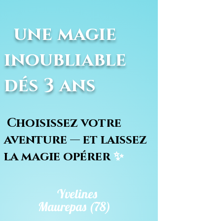
une magie
inoubliable
dés 3 ans
Choisissez votre
aventure — et laissez
la magie opérer
✨
Yvelines
Maurepas (78)