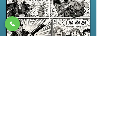
Spectacle jeune public
“ABRACADABRA”, un spectacle de
magie pour enfants drôle,