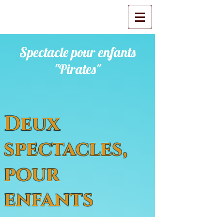
Spectacle pour enfants
"Pirates"
Deux
spectacles,
pour
enfants