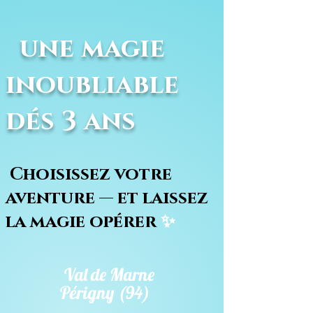
une magie
inoubliable
dés 3 ans
Choisissez votre
aventure — et laissez
la magie opérer
✨
Val de Marne
Périgny (94)