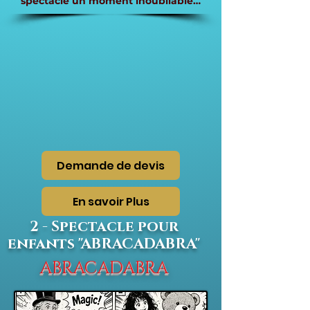
spectacle un moment inoubliable…
Demande de devis
En savoir Plus
2 - Spectacle pour
enfants "ABRACADABRA"
ABRACADABRA