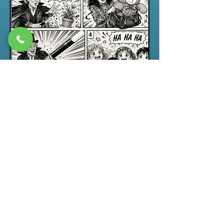
Spectacle jeune public
“ABRACADABRA”, un spectacle de
magie pour enfants drôle,