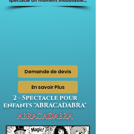
spectacle un moment inoubliable…
Demande de devis
En savoir Plus
2 - Spectacle pour
enfants "ABRACADABRA"
ABRACADABRA