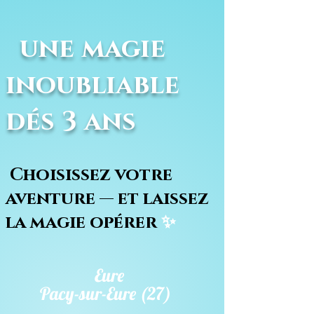
une magie
inoubliable
dés 3 ans
Choisissez votre
aventure — et laissez
la magie opérer
✨
Eure
Pacy-sur-Eure (27)