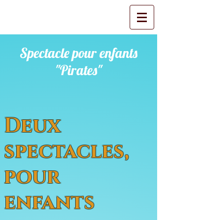
Spectacle pour enfants
"Pirates"
Deux
spectacles,
pour
enfants