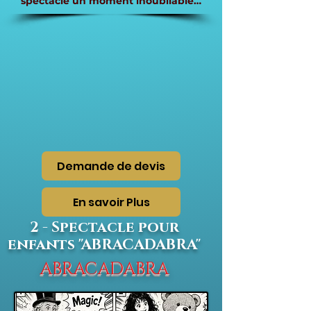
spectacle un moment inoubliable…
Demande de devis
En savoir Plus
2 - Spectacle pour
enfants "ABRACADABRA"
ABRACADABRA