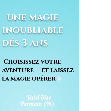
une magie
inoubliable
dés 3 ans
Choisissez votre
aventure — et laissez
la magie opérer
✨
Val d’Oise
Parmain (95)