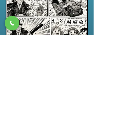
Spectacle jeune public
“ABRACADABRA”, un spectacle de
magie pour enfants drôle,