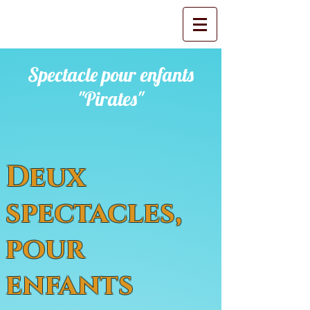
Spectacle pour enfants
"Pirates"
Deux
spectacles,
pour
enfants