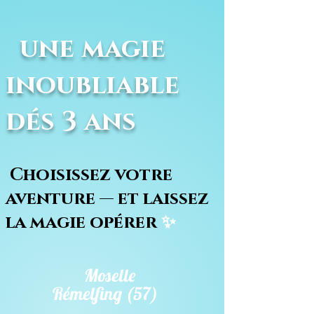
une magie
inoubliable
dés 3 ans
Choisissez votre
aventure — et laissez
la magie opérer
✨
Moselle
Rémelfing (57)