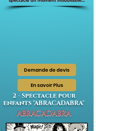
spectacle un moment inoubliable…
Demande de devis
En savoir Plus
2 - Spectacle pour
enfants "ABRACADABRA"
ABRACADABRA