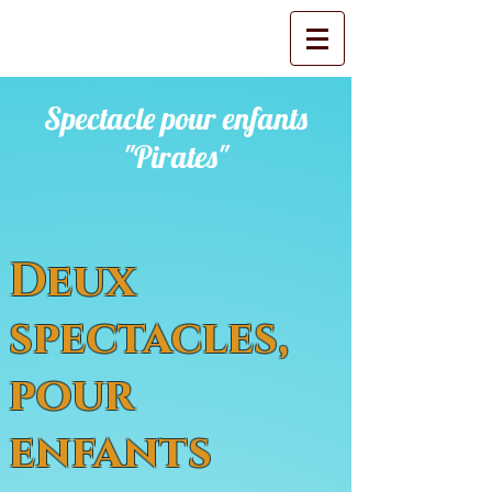
Spectacle pour enfants
"Pirates"
Deux
spectacles,
pour
enfants