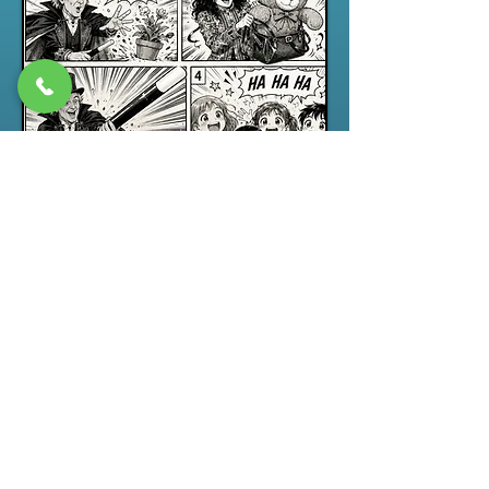
Spectacle jeune public
“ABRACADABRA”, un spectacle de
magie pour enfants drôle,