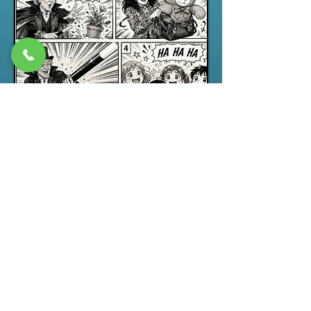
Spectacle jeune public
“ABRACADABRA”, un spectacle de
magie pour enfants drôle,