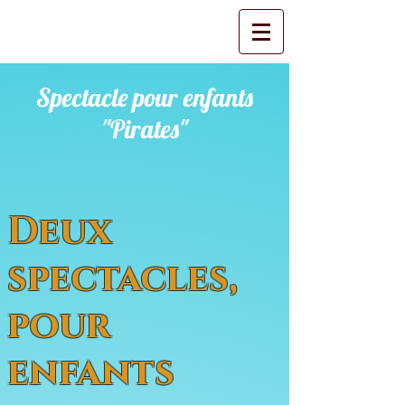
Spectacle pour enfants
"Pirates"
Deux
spectacles,
pour
enfants