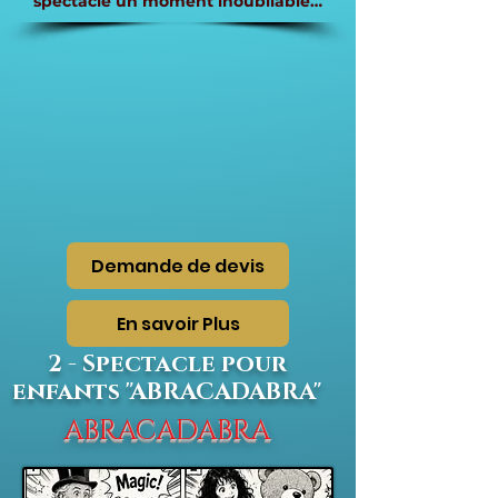
spectacle un moment inoubliable…
Demande de devis
En savoir Plus
2 - Spectacle pour
enfants "ABRACADABRA"
ABRACADABRA