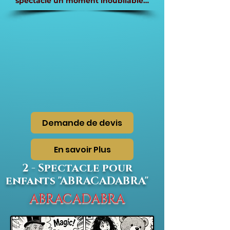
spectacle un moment inoubliable…
Demande de devis
En savoir Plus
2 - Spectacle pour
enfants "ABRACADABRA"
ABRACADABRA