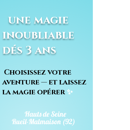
une magie
inoubliable
dés 3 ans
Choisissez votre
aventure — et laissez
la magie opérer
✨
Hauts de Seine
Rueil-Malmaison (92)