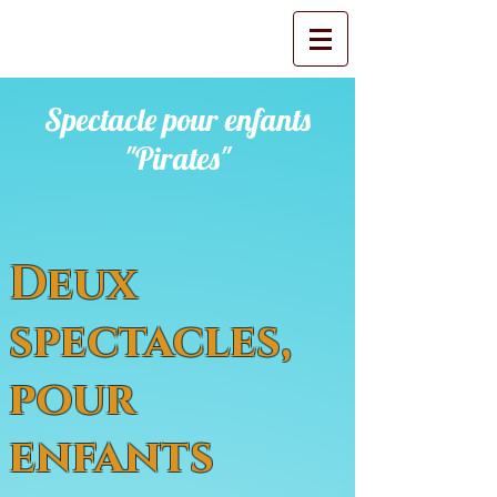
Spectacle pour enfants
"Pirates"
Deux
spectacles,
pour
enfants