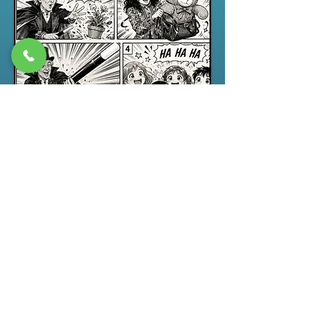
Spectacle jeune public
“ABRACADABRA”, un spectacle de
magie pour enfants drôle,