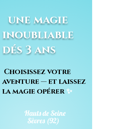
une magie
inoubliable
dés 3 ans
Choisissez votre
aventure — et laissez
la magie opérer
✨
Hauts de Seine
Sèvres (92)