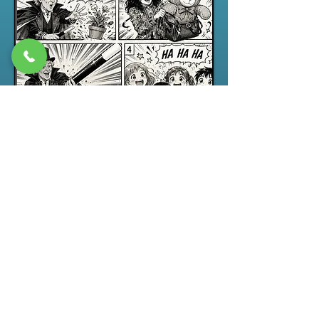
Spectacle jeune public
“ABRACADABRA”, un spectacle de
magie pour enfants drôle,