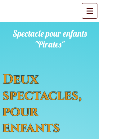
Spectacle pour enfants
"Pirates"
Deux
spectacles,
pour
enfants