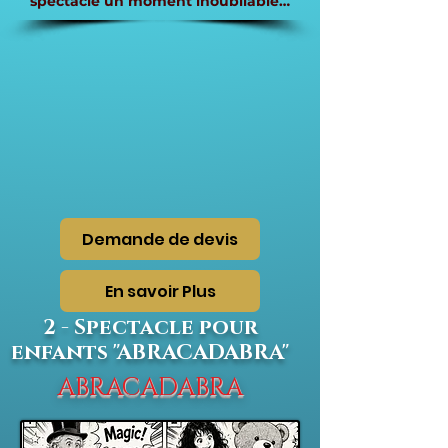
spectacle un moment inoubliable…
Demande de devis
En savoir Plus
2 - Spectacle pour
enfants "ABRACADABRA"
ABRACADABRA