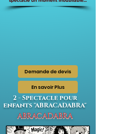
spectacle un moment inoubliable…
Demande de devis
En savoir Plus
2 - Spectacle pour
enfants "ABRACADABRA"
ABRACADABRA