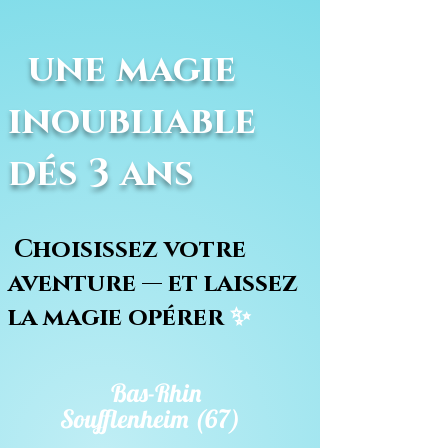
une magie
inoubliable
dés 3 ans
Choisissez votre
aventure — et laissez
la magie opérer
✨
Bas-Rhin
Soufflenheim (67)