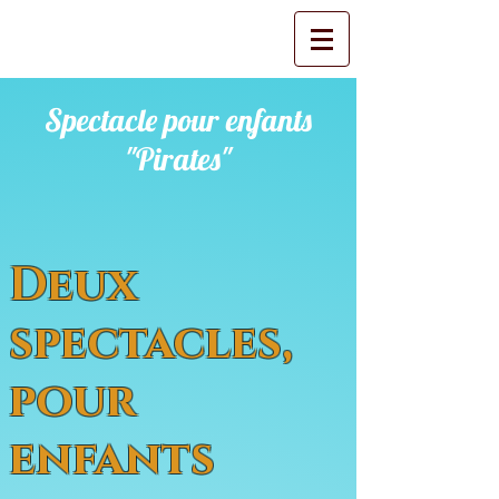
Spectacle pour enfants
"Pirates"
Deux
spectacles,
pour
enfants