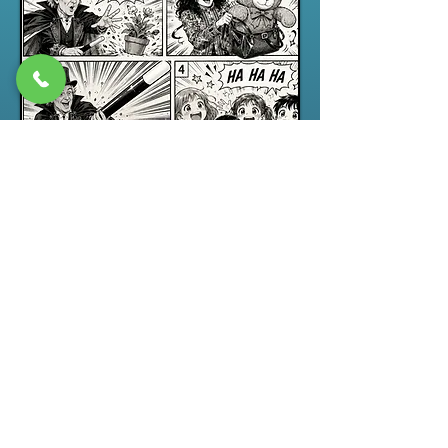
Spectacle jeune public
“ABRACADABRA”, un spectacle de
magie pour enfants drôle,