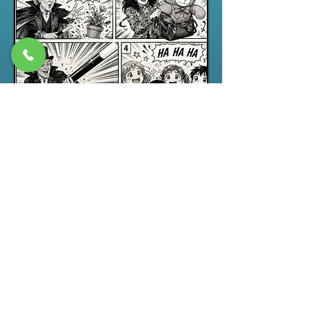
Spectacle jeune public
“ABRACADABRA”, un spectacle de
magie pour enfants drôle,