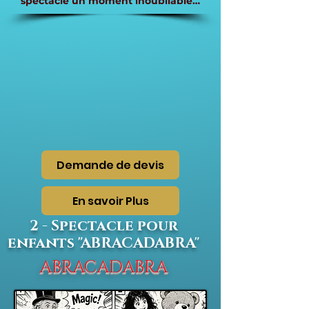
spectacle un moment inoubliable…
Demande de devis
En savoir Plus
2 - Spectacle pour
enfants "ABRACADABRA"
ABRACADABRA