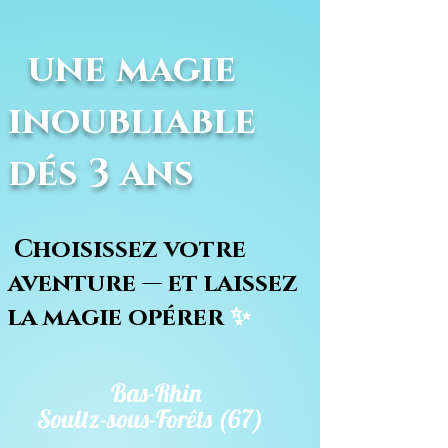
une magie
inoubliable
dés 3 ans
Choisissez votre
aventure — et laissez
la magie opérer
✨
Bas-Rhin
Soultz-sous-Forêts (67)