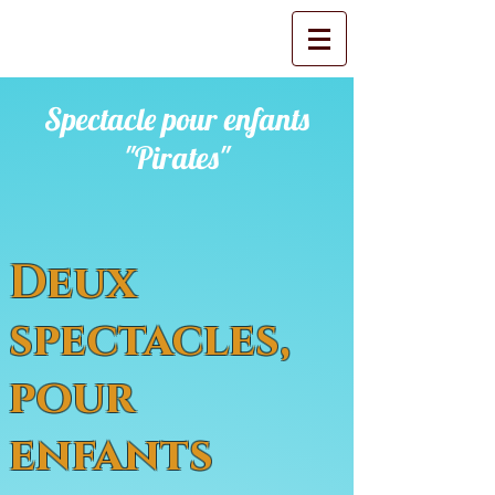
Spectacle pour enfants
"Pirates"
Deux
spectacles,
pour
enfants