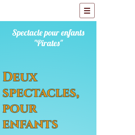
Spectacle pour enfants
"Pirates"
Deux
spectacles,
pour
enfants