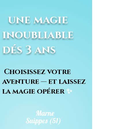
une magie
inoubliable
dés 3 ans
Choisissez votre
aventure — et laissez
la magie opérer
✨
Marne
Suippes (51)