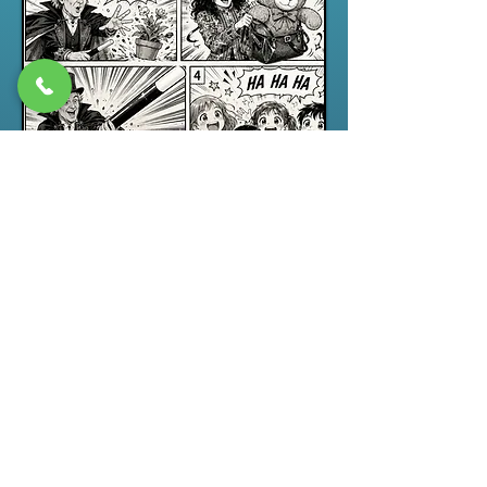
Spectacle jeune public
“ABRACADABRA”, un spectacle de
magie pour enfants drôle,