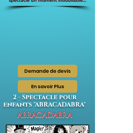
spectacle un moment inoubliable…
Demande de devis
En savoir Plus
2 - Spectacle pour
enfants "ABRACADABRA"
ABRACADABRA