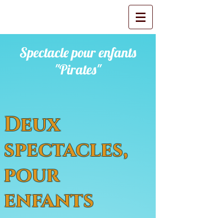
Spectacle pour enfants
"Pirates"
Deux
spectacles,
pour
enfants