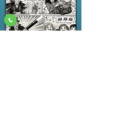
Spectacle jeune public
“ABRACADABRA”, un spectacle de
magie pour enfants drôle,