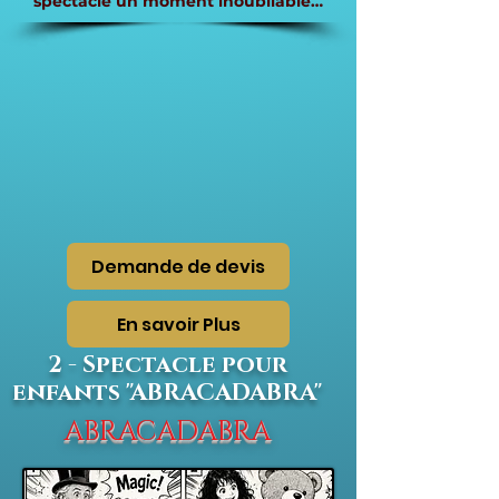
spectacle un moment inoubliable…
Demande de devis
En savoir Plus
2 - Spectacle pour
enfants "ABRACADABRA"
ABRACADABRA