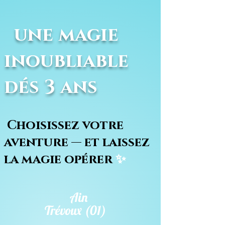
une magie
inoubliable
dés 3 ans
Choisissez votre
aventure — et laissez
la magie opérer
✨
Ain
Trévoux (01)