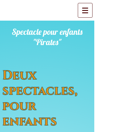
Spectacle pour enfants
"Pirates"
Deux
spectacles,
pour
enfants