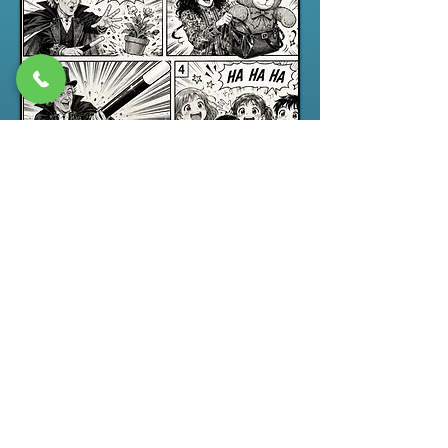
Spectacle jeune public
“ABRACADABRA”, un spectacle de
magie pour enfants drôle,