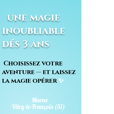
une magie
inoubliable
dés 3 ans
Choisissez votre
aventure — et laissez
la magie opérer
✨
Marne
Vitry-le-François (51)