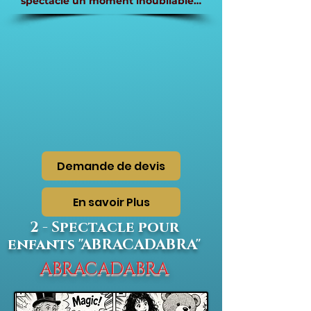
spectacle un moment inoubliable…
Demande de devis
En savoir Plus
2 - Spectacle pour
enfants "ABRACADABRA"
ABRACADABRA