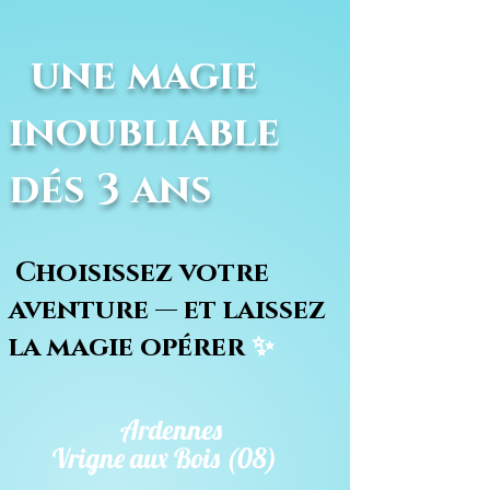
une magie
inoubliable
dés 3 ans
Choisissez votre
aventure — et laissez
la magie opérer
✨
Ardennes
Vrigne aux Bois (08)