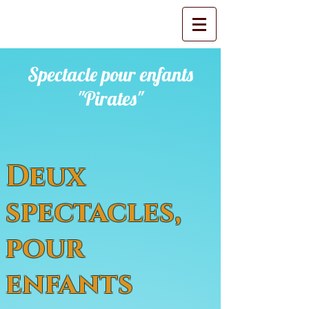
Spectacle pour enfants
"Pirates"
Deux
spectacles,
pour
enfants