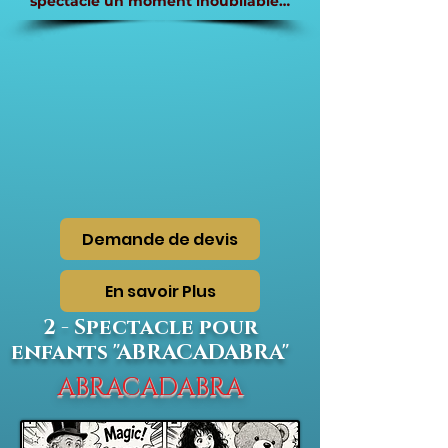
spectacle un moment inoubliable…
Demande de devis
En savoir Plus
2 - Spectacle pour
enfants "ABRACADABRA"
ABRACADABRA