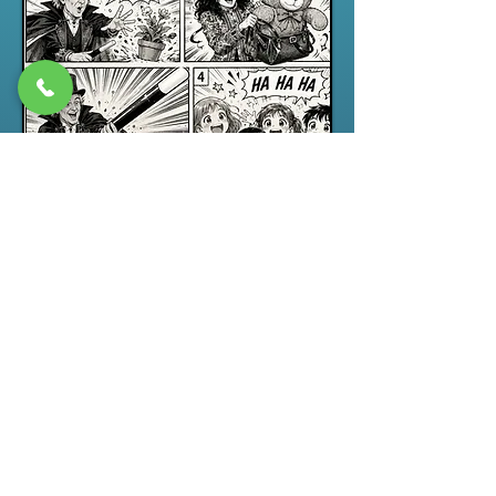
Spectacle jeune public
“ABRACADABRA”, un spectacle de
magie pour enfants drôle,