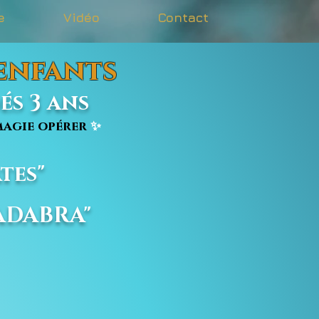
e
Vidéo
Contact
 enfants
s 3 ans
agie opérer
✨
tes"
CADABRA"