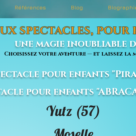
Références
Blog
Biographi
ux spectacles, pour
une magie inoubliable dé
issez votre aventure — et laissez la m
Spectacle pour enfants "Pira
ctacle pour enfants "ABRA
Yutz (57)
Moselle