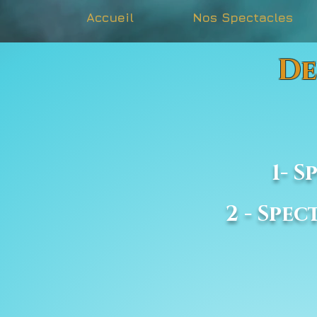
Accueil
Nos Spectacles
De
Chois
1- 
2 - Spe