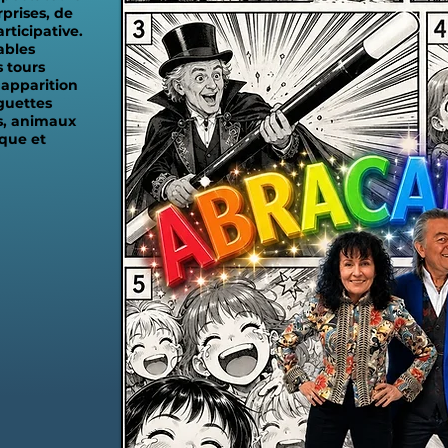
prises, de
rticipative.
ables
 tours
 apparition
guettes
s, animaux
que et