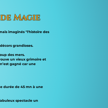
 de Magie
ais imaginés "l'histoire des
 décors grandioses.
 loup des mers.
rouve un vieux grimoire et
n n’est gagné car une
 une durée de 45 mn à une
 fabuleux spectacle un