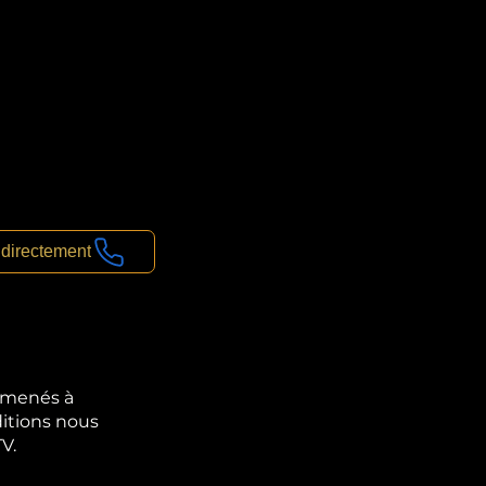
 directement
 amenés à
ditions nous
V.