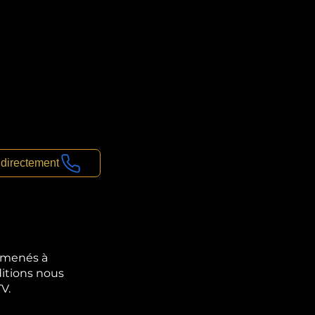
 directement
 amenés à
ditions nous
V.