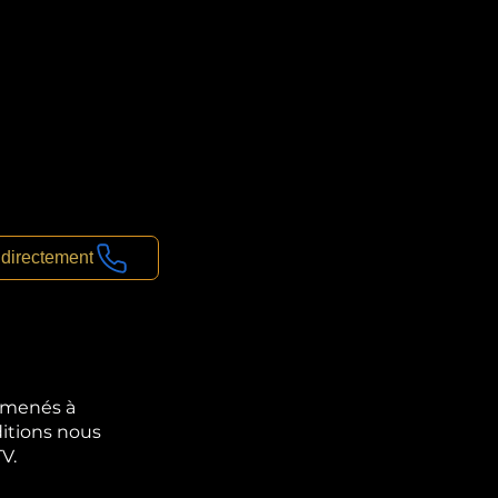
 directement
 amenés à
ditions nous
V.