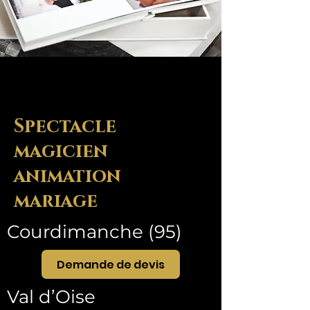
Spectacle
magicien
animation
mariage
Courdimanche (95)
Demande de devis
Val d’Oise