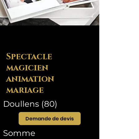
Spectacle
magicien
animation
mariage
Doullens (80)
Demande de devis
Somme