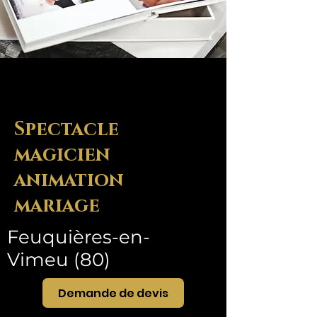
Spectacle
magicien
animation
mariage
Feuquières-en-
Vimeu (80)
Demande de devis