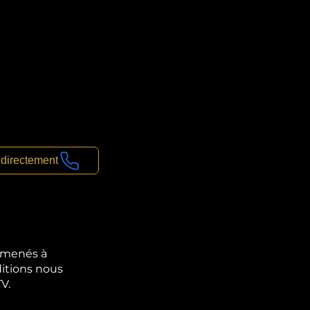
 directement
 amenés à
ditions nous
V.