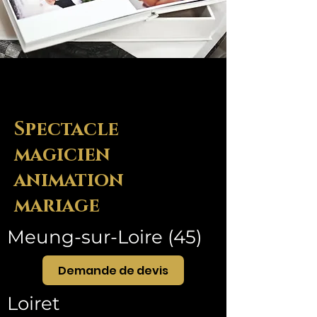
Spectacle
magicien
animation
mariage
Meung-sur-Loire (45)
Demande de devis
Loiret