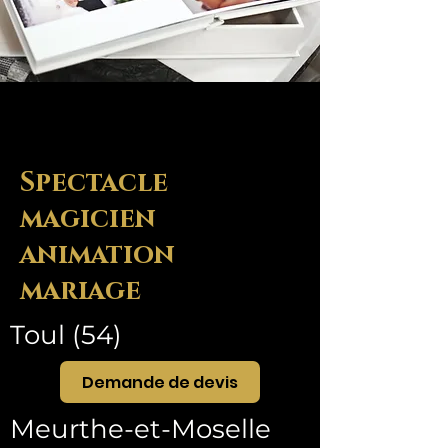
Spectacle
magicien
animation
mariage
Toul (54)
Demande de devis
Meurthe-et-Moselle