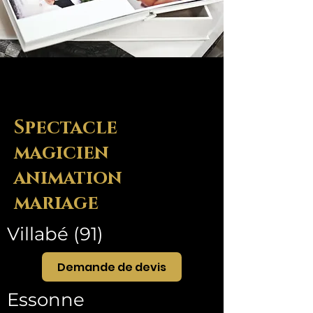
Spectacle
magicien
animation
mariage
Villabé (91)
Demande de devis
Essonne