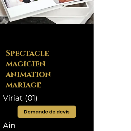
Spectacle
magicien
animation
mariage
Viriat (01)
Demande de devis
Ain