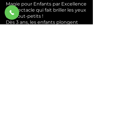
Magie pour Enfants par Excellence
Le spectacle qui fait briller les yeux
des tout-petits !
Dès 3 ans, les enfants plongent
dans un univers coloré et magique
où ils deviennent de véritables
apprentis magiciens. Apparitions
mystérieuses, foulards enchantés,
animaux rigolos — chaque tour est
une nouvelle surprise qui
déclenche rires et émerveillement.
Interactif du début à la fin,
Abracadabra transforme chaque
enfant en héros de la magie. Ils
chantent, ils rient, ils participent —
et repartent avec des étoiles plein
les yeux.
Idéal pour : Écoles, centres de
loisirs, associations et
programmations culturelles.
Durée : 45 min à 1h.