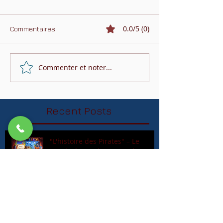
0.0/5 (0)
Commentaires
Commenter et noter...
Recent Posts
"L'histoire des Pirates" – Le
spectacle magique pour les
écoles
Magic Pirates : Le Magicien de la
Différence – Une Histoire qui
Dure depuis 1996