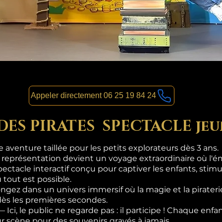
Appeler directement 06 25 19 84 24
 DES PIRATES SPECTACLE jeu
aventure taillée pour les petits explorateurs dès 3 ans.
 représentation devient un voyage extraordinaire où l'ém
pectacle interactif conçu pour captiver les enfants, stimul
 tout est possible.
gez dans un univers immersif où la magie et la pirateri
dès les premières secondes.
i, le public ne regarde pas : il participe ! Chaque enf
sur scène pour des souvenirs gravés à jamais.