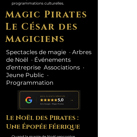
programmations culturelles.
Magic Pirates
Le César des
Magiciens
Spectacles de magie · Arbres
de Noël · Événements
d’entreprise Associations ·
Jeune Public ·
Programmation
Le Noël des Pirates :
Une Épopée Féerique
Quand la magie de Noël rencontre