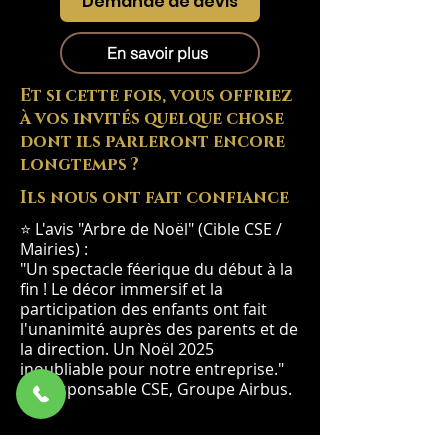
Demande de devis
En savoir plus
Et si cette fois, vous offriez
à vos invités quelque chose
dont ils parleront encore
longtemps ?
Ils nous ont fait confiance
⭐ L'avis "Arbre de Noël" (Cible CSE /
Mairies) :
"Un spectacle féerique du début à la
fin ! Le décor immersif et la
participation des enfants ont fait
l'unanimité auprès des parents et de
la direction. Un Noël 2025
inoubliable pour notre entreprise."
— Responsable CSE, Groupe Airbus.