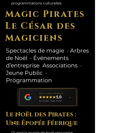
programmations culturelles.
Magic Pirates
Le César des
Magiciens
Spectacles de magie · Arbres
de Noël · Événements
d’entreprise Associations ·
Jeune Public ·
Programmation
Le Noël des Pirates :
Une Épopée Féerique
Quand la magie de Noël rencontre