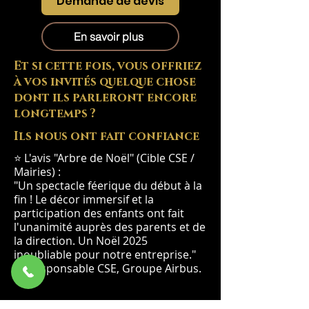
Demande de devis
En savoir plus
Et si cette fois, vous offriez
à vos invités quelque chose
dont ils parleront encore
longtemps ?
Ils nous ont fait confiance
⭐ L'avis "Arbre de Noël" (Cible CSE /
Mairies) :
"Un spectacle féerique du début à la
fin ! Le décor immersif et la
participation des enfants ont fait
l'unanimité auprès des parents et de
la direction. Un Noël 2025
inoubliable pour notre entreprise."
— Responsable CSE, Groupe Airbus.