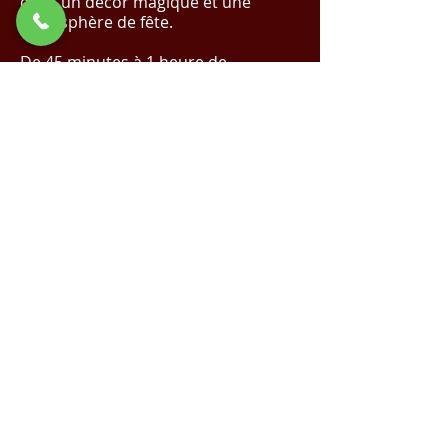
dans un décor magique et une
atmosphère de fête.
De 45 minutes à 1 heure de
spectacle.
✨ Réalisez Votre Événement de Rêve
avec Nous !
Cliquez Ici pour un Devis
Magique
✨
Demande de devis
Voir la vidéo sur YouTube
Spectacle de Noël |