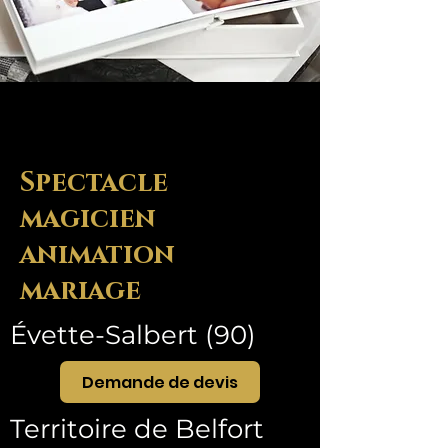
Spectacle
magicien
animation
mariage
Évette-Salbert (90)
Demande de devis
Territoire de Belfort